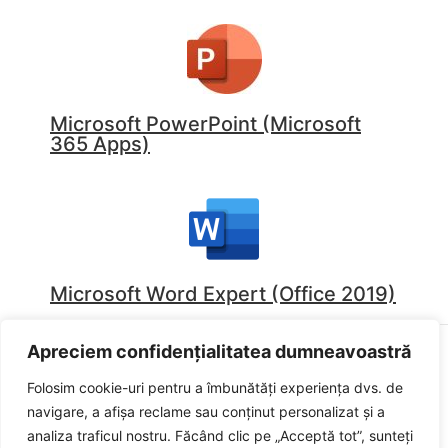
Microsoft PowerPoint (Microsoft
365 Apps)
Microsoft Word Expert (Office 2019)
Apreciem confidențialitatea dumneavoastră
Folosim cookie-uri pentru a îmbunătăți experiența dvs. de
Politica de confidențialitate
Politica de cookies
navigare, a afișa reclame sau conținut personalizat și a
Termeni și condiții
analiza traficul nostru. Făcând clic pe „Acceptă tot”, sunteți