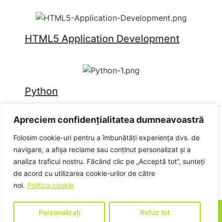
HTML5 Application Development
Python
Apreciem confidențialitatea dumneavoastră
Folosim cookie-uri pentru a îmbunătăți experiența dvs. de
Politica de confidențialitate
Politica de cookies
navigare, a afișa reclame sau conținut personalizat și a
Termeni și condiții
analiza traficul nostru. Făcând clic pe „Acceptă tot”, sunteți
de acord cu utilizarea cookie-urilor de către
noi.
Politica cookie
certipro
© 2025. Toate drepturile rezervate
Personalizați
Refuz tot