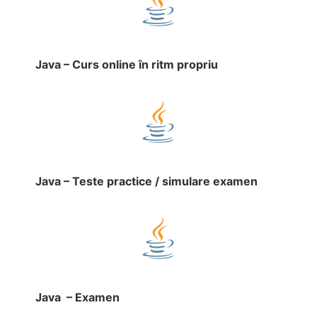
Java – Curs online în ritm propriu
Java – Teste practice / simulare examen
Java – Examen