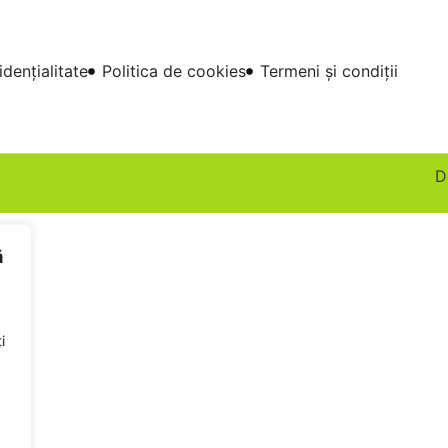
idențialitate
Politica de cookies
Termeni și condiții
D
ă
i