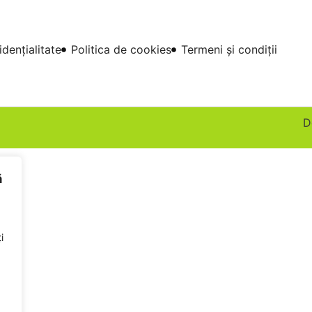
idențialitate
Politica de cookies
Termeni și condiții
D
ă
i