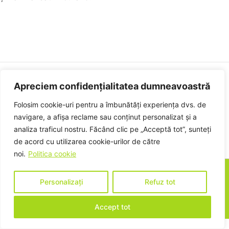
Apreciem confidențialitatea dumneavoastră
Politica de confidențialitate
Politica de cookies
Folosim cookie-uri pentru a îmbunătăți experiența dvs. de
Termeni și condiții
navigare, a afișa reclame sau conținut personalizat și a
analiza traficul nostru. Făcând clic pe „Acceptă tot”, sunteți
de acord cu utilizarea cookie-urilor de către
noi.
Politica cookie
certipro
© 2025. Toate drepturile rezervate
Personalizați
Refuz tot
Designed by
AD WEB DESIGN IT
Accept tot