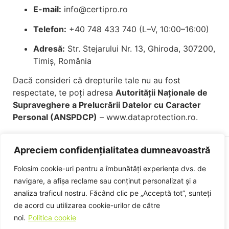
E-mail:
info@certipro.ro
Telefon:
+40 748 433 740 (L–V, 10:00–16:00)
Adresă:
Str. Stejarului Nr. 13, Ghiroda, 307200,
Timiș, România
Dacă consideri că drepturile tale nu au fost
respectate, te poți adresa
Autorității Naționale de
Supraveghere a Prelucrării Datelor cu Caracter
Personal (ANSPDCP)
–
www.dataprotection.ro
.
Apreciem confidențialitatea dumneavoastră
Folosim cookie-uri pentru a îmbunătăți experiența dvs. de
Politica de confidențialitate
Politica de cookies
navigare, a afișa reclame sau conținut personalizat și a
Termeni și condiții
analiza traficul nostru. Făcând clic pe „Acceptă tot”, sunteți
de acord cu utilizarea cookie-urilor de către
noi.
Politica cookie