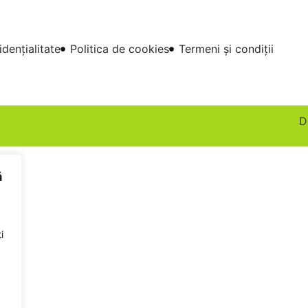
idențialitate
Politica de cookies
Termeni și condiții
D
ă
i