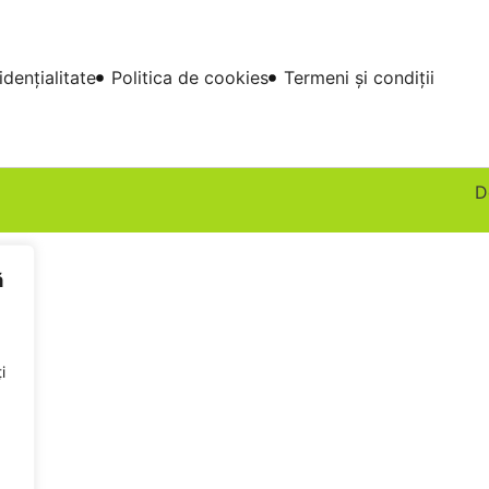
idențialitate
Politica de cookies
Termeni și condiții
D
ă
i