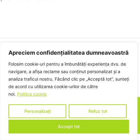
Apreciem confidențialitatea dumneavoastră
Politica de confidențialitate
Politica de cookies
Folosim cookie-uri pentru a îmbunătăți experiența dvs. de
Termeni și condiții
navigare, a afișa reclame sau conținut personalizat și a
analiza traficul nostru. Făcând clic pe „Acceptă tot”, sunteți
de acord cu utilizarea cookie-urilor de către
noi.
Politica cookie
certipro
© 2025. Toate drepturile rezervate
Personalizați
Refuz tot
Designed by
AD WEB DESIGN IT
Accept tot